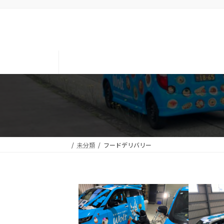
コ
ナ
ン
ビ
テ
ゲ
ン
ー
ツ
シ
へ
ョ
ス
ン
キ
に
ッ
移
プ
動
未分類
フードデリバリー