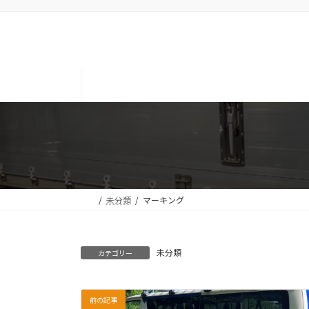
コ
ナ
ン
ビ
テ
ゲ
ン
ー
ツ
シ
へ
ョ
ス
ン
キ
に
ッ
移
プ
動
未分類
マーキング
未分類
カテゴリー
前の記事