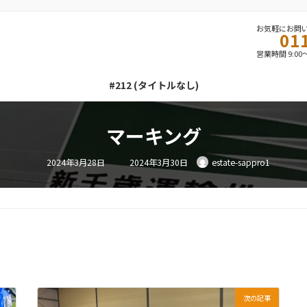
お気軽にお問
01
営業時間 9:00
#212 (タイトルなし)
マーキング
最
2024年3月28日
2024年3月30日
estate-sappro1
終
更
新
日
時
:
次の記事