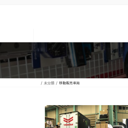
コ
ナ
ン
ビ
テ
ゲ
ン
ー
ツ
シ
へ
ョ
ス
ン
キ
に
ッ
移
プ
動
未分類
移動販売車両