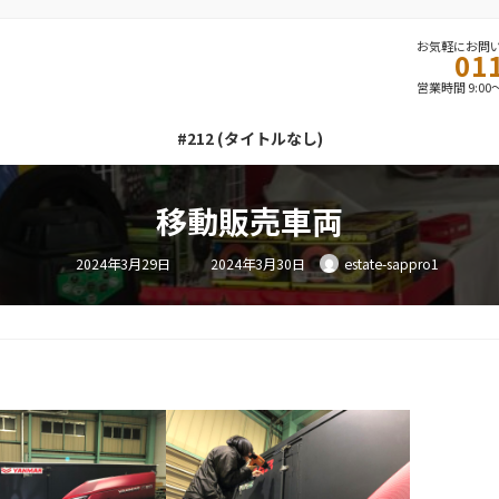
お気軽にお問
01
営業時間 9:00
#212 (タイトルなし)
移動販売車両
最
2024年3月29日
2024年3月30日
estate-sappro1
終
更
新
日
時
: